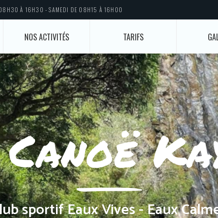
 08H30 À 16H30 - SAMEDI DE 08H15 À 16H00
NOS ACTIVITÉS
TARIFS
GAL
 Canoë Ka
lub sportif Eaux Vives - Eaux Calm