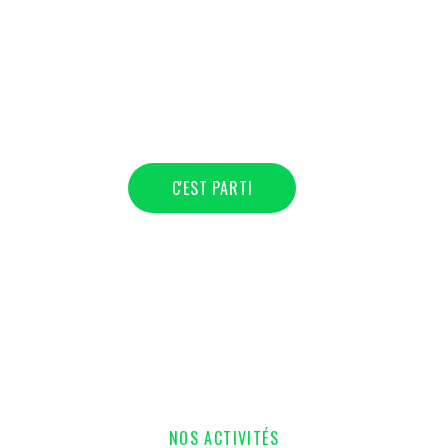
ar l'une de nos activi
endez plus ! Appelez-
C'EST PARTI
NOS ACTIVITÉS