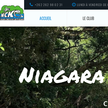
+262 262 98 02 31
LUNDI À VENDREDI DE
ACCUEIL
LE CLUB
Niagara
C